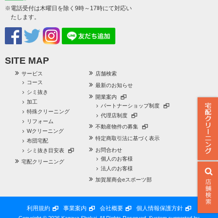
※電話受付は木曜日を除く9時～17時にて対応い
たします。
SITE MAP
サービス
店舗検索
コース
最新のお知らせ
シミ抜き
開業案内
加工
パートナーショップ制度
特殊クリーニング
代理店制度
リフォーム
不動産物件の募集
Wクリーニング
特定商取引法に基づく表示
布団宅配
お問合わせ
シミ抜き目安表
個人のお客様
宅配クリーニング
法人のお客様
加賀屋商会eスポーツ部
利用規約
事業案内
会社概要
個人情報保護方針
Copyright © 2026 Kagaya Shokai. All Rights Reserved.
System supported by