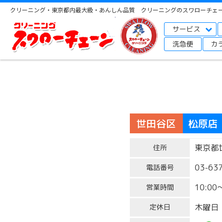
クリーニング・東京都内最大級・あんしん品質 クリーニングのスワローチェ
サービス
洗急便
カ
世田谷区
松原店
東京都世
住所
03-63
電話番号
10:00
営業時間
木曜日
定休日