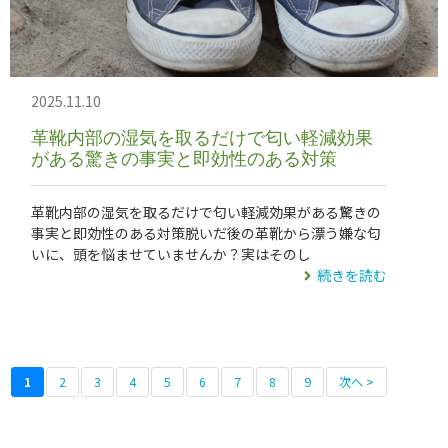
2025.11.10
革靴内部の湿気を取るだけで匂い軽減効果
がある驚きの事実と即効性のある対策
革靴内部の湿気を取るだけで匂い軽減効果がある驚きの
事実と即効性のある対策脱いだ後の革靴から漂う嫌な匂
いに、頭を悩ませていませんか？実はそのし
続きを読む
1
2
3
4
5
6
7
8
9
次へ >