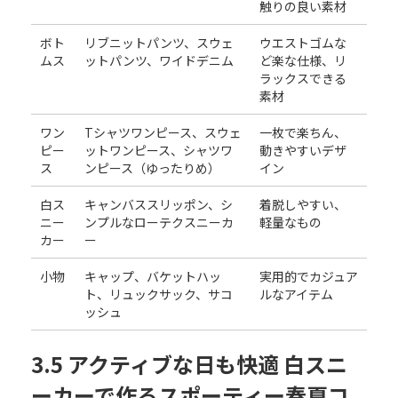
触りの良い素材
ボト
リブニットパンツ、スウェ
ウエストゴムな
ムス
ットパンツ、ワイドデニム
ど楽な仕様、リ
ラックスできる
素材
ワン
Tシャツワンピース、スウェ
一枚で楽ちん、
ピー
ットワンピース、シャツワ
動きやすいデザ
ス
ンピース（ゆったりめ）
イン
白ス
キャンバススリッポン、シ
着脱しやすい、
ニー
ンプルなローテクスニーカ
軽量なもの
カー
ー
小物
キャップ、バケットハッ
実用的でカジュア
ト、リュックサック、サコ
ルなアイテム
ッシュ
3.5 アクティブな日も快適 白スニ
ーカーで作るスポーティー春夏コ