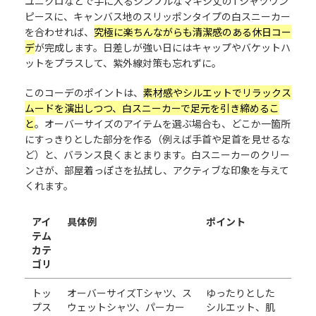
ユニクロなどで手に入るシンプルなマキシ丈のTシャツワン
ピースに、キャンバス地のスリッポンタイプの白スニーカー
を合わせれば、
究極に楽ちんながらも清潔感のある休日コー
デ
が完成します。日差しが強い日にはキャップやバケットハ
ットをプラスして、紫外線対策も忘れずに。
このコーデのポイントは、
素材感やシルエットでリラックス
ムードを演出しつつ、白スニーカーで足元を引き締めるこ
と
。オーバーサイズのアイテムを選ぶ場合も、どこか一箇所
にすっきりとした部分を作る（例えば手首や足首を見せるな
ど）と、バランス良くまとまります。白スニーカーのクリー
ンさが、部屋着っぽさを払拭し、アクティブな印象を与えて
くれます。
アイ
具体例
ポイント
テム
カテ
ゴリ
トッ
オーバーサイズTシャツ、ス
ゆったりとした
プス
ウェットシャツ、パーカー
シルエット、肌