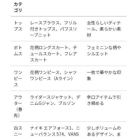
カテ
ゴリ
トッ
レースブラウス、フリル
女性らしいディテ
プス
付きトップス、パフスリ
ール、柔らかい素
ーブニット
材
ボト
花柄ロングスカート、チ
フェミニンな柄や
ムス
ュールスカート、フレア
シルエット
スカート
ワン
花柄ワンピース、シャツ
一枚で華やかな印
ピー
ワンピース（Aライン）
象
ス
アウ
ライダースジャケット、デ
辛口アイテムで引
ター
ニムGジャン、ブルゾン
き締める
（春
先）
白ス
ナイキ エアフォース1、ニ
少しボリュームの
ニー
ューバランス 574、VANS
あるデザイン、ま