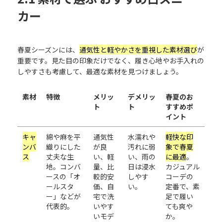
カー
春夏シーズンには、
通気性と軽やかさを重視した素材選び
が
重要です。見た目の印象だけでなく、履き心地やお手入れの
しやすさも考慮して、最適な素材を見つけましょう。
素材
特徴
メリッ
デメリッ
春夏のお
ト
ト
すすめポ
イント
キャ
綿や麻を平
通気性
水濡れや
軽快な印
ンバ
織りにした
が良
汚れに弱
象で春夏
ス
丈夫な生
い、軽
い、雨の
に最適
。
地。コンバ
量、比
日は浸水
カジュアル
ースの「オ
較的安
しやす
コーデの
ールスタ
価、自
い。
定番で、素
ー」などが
宅で洗
足で履い
代表的。
いやす
ても爽や
いモデ
か。