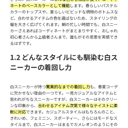
ネートのベースカラーとして機能
します。春らしいパステル
カラーのトップスや、夏らしいビビッドな柄物のボトムスな
ど、合わせるアイテムの色を選ばないため、スタイリングの
幅を大きく広げてくれます。朝の忙しい時間でも、白スニー
カーさえあればコーディネートがまとまりやすく、おしゃれ
初心者さんから上級者さんまで、誰もがその恩恵を実感でき
るはずです。
1.2 どんなスタイルにも馴染む白ス
ニーカーの着回し力
白スニーカーが持つ
驚異的なまでの着回し力
も、春夏コーデ
に欠かせない理由の一つです。一見カジュアルなアイテムと
思われがちなスニーカーですが、白スニーカーはそのクリー
ンな印象から、
合わせるアイテム次第で様々なテイストに柔
軟に対応
できます。カジュアルスタイルはもちろんのこと、
きれいめ、フェミニン、スポーティー、さらにはモードなス
タイルまで、白スニーカーはまるでカメレオンのようにその