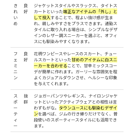
き
良
ジャケットスタイルやスラックス、タイトス
れ
好
カートといった
端正なアイテムの「外し」と
い
して投入
することで、程よい抜け感が生ま
め
れ、親しみやすさをプラスできます。通勤ス
タイルに取り入れる場合は、シンプルなデザ
インのレザー調スニーカーを選ぶと、オフィ
スにも馴染みやすくなります。
フ
良
花柄ワンピースやレースのスカート、チュー
ェ
好
ルスカートといった
甘めのアイテムに白スニ
ミ
ーカーを合わせる
ことで、甘辛ミックスコー
ニ
デが簡単に作れます。ガーリーな雰囲気を程
ン
よくカジュアルダウンさせ、ヘルシーな印象
を与えてくれます。
ス
抜
ジョガーパンツやレギンス、ナイロンジャケ
ポ
群
ットといったアクティブウェアとの相性は言
ー
わずもがな。
タウンユースにも馴染むデザイ
テ
ン
を選べば、ジムの行き帰りだけでなく、普
ィ
段使いのスポーティースタイルにも活用でき
ー
ます。