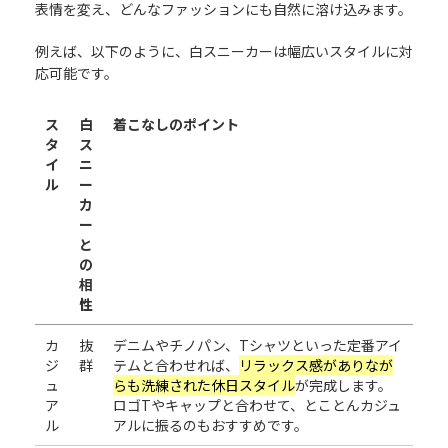
表情を変え、どんなファッションにも自然に溶け込みます。
例えば、以下のように、白スニーカーは幅広いスタイルに対
応可能です。
ス
白
着こなしのポイント
タ
ス
イ
ニ
ル
ー
カ
ー
と
の
相
性
カ
抜
デニムやチノパン、Tシャツといった定番アイ
ジ
群
テムと合わせれば、
リラックス感がありなが
ュ
らも洗練された休日スタイル
が完成します。
ア
ロゴTやキャップと合わせて、とことんカジュ
ル
アルに振るのもおすすめです。