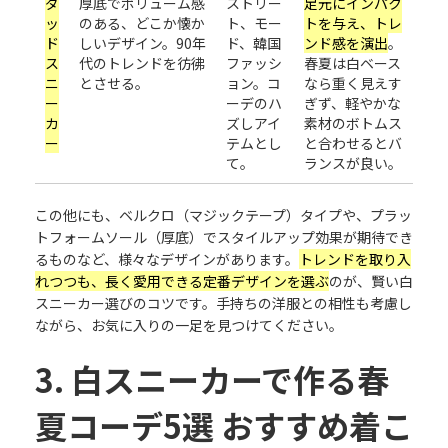
ダ
厚底でボリューム感
ストリー
足元にインパク
ッ
のある、どこか懐か
ト、モー
トを与え、トレ
ド
しいデザイン。90年
ド、韓国
ンド感を演出
。
ス
代のトレンドを彷彿
ファッシ
春夏は白ベース
ニ
とさせる。
ョン。コ
なら重く見えす
ー
ーデのハ
ぎず、軽やかな
カ
ズしアイ
素材のボトムス
ー
テムとし
と合わせるとバ
て。
ランスが良い。
この他にも、ベルクロ（マジックテープ）タイプや、プラッ
トフォームソール（厚底）でスタイルアップ効果が期待でき
るものなど、様々なデザインがあります。
トレンドを取り入
れつつも、長く愛用できる定番デザインを選ぶ
のが、賢い白
スニーカー選びのコツです。手持ちの洋服との相性も考慮し
ながら、お気に入りの一足を見つけてください。
3. 白スニーカーで作る春
夏コーデ5選 おすすめ着こ