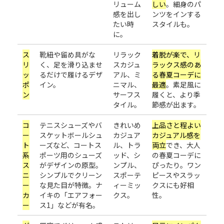
リューム
しい
。細身のパ
感を出し
ンツをインする
たい時
スタイルも。
に。
ス
靴紐や留め具がな
リラック
着脱が楽で、リ
リ
く、足を滑り込ませ
スカジュ
ラックス感のあ
ッ
るだけで履けるデザ
アル、ミ
る春夏コーデに
ポ
イン。
ニマル、
最適
。素足風に
ン
サーフス
履くと、より季
タイル。
節感が出ます。
コ
テニスシューズやバ
きれいめ
上品さと程よい
ー
スケットボールシュ
カジュア
カジュアル感を
ト
ーズなど、コートス
ル、トラ
両立
でき、大人
系
ポーツ用のシューズ
ッド、シ
の春夏コーデに
ス
がデザインの原型。
ンプル、
ぴったり。ワン
ニ
シンプルでクリーン
スポーテ
ピースやスラッ
ー
な見た目が特徴。ナ
ィーミッ
クスにも好相
カ
イキの「エアフォー
クス。
性。
ー
ス1」などが有名。