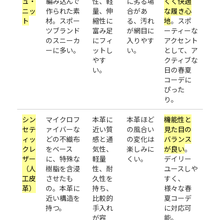
ュ・
編み込んで
性、軽
に劣る場
くく快適
ニッ
作られた素
量、伸
合があ
な履き心
ト
材。スポー
縮性に
る、汚れ
地
。スポ
ツブランド
富み足
が網目に
ーティーな
のスニーカ
にフィ
入りやす
アクセント
ーに多い。
ットし
い。
として、ア
やす
クティブな
い。
日の春夏
コーデに
ぴった
り。
シン
マイクロフ
本革に
本革ほど
機能性と
セテ
ァイバーな
近い質
の風合い
見た目の
ィッ
どの不織布
感と通
の変化は
バランス
クレ
をベース
気性、
楽しみに
が良い
。
ザー
に、特殊な
軽量
くい。
デイリー
（人
樹脂を含浸
性、耐
ユースしや
工皮
させたも
久性を
すく、
革）
の。本革に
持ち、
様々な春
近い構造を
比較的
夏コーデ
持つ。
手入れ
に対応可
が容
能。