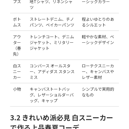
プス
地Tシャツ、リネンシャ
ーシックカラー
ツ
ボト
ストレートデニム、チノ
程よいゆとりのあ
ムス
パンツ、ベイカーパンツ
るシルエット
アウ
トレンチコート、デニム
軽やかな素材、ベ
ター
ジャケット、ミリタリー
ーシックデザイン
（春
ジャケット
先）
白ス
コンバース オールスタ
ローテクスニーカ
ニー
ー、アディダス スタンス
ー、キャンバスや
カー
ミス
レザー素材
小物
キャンバストートバッ
シンプルで実用的
グ、レザーショルダーバ
なもの
ッグ、キャップ
3.2 きれいめ派必見 白スニーカー
で作る上品春夏コーデ