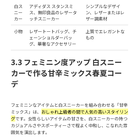
白ス
アディダス スタンスミ
シンプルなデザイ
ニー
ス、無印良品のレザータ
ン、レザーまたはレ
カー
ッチスニーカー
ザー調素材
小物
レザートートバッグ、チ
上質でエレガントな
ェーンショルダーバッ
もの
グ、華奢なアクセサリー
3.3 フェミニン度アップ 白スニー
カーで作る甘辛ミックス春夏コー
デ
フェミニンなアイテムと白スニーカーを組み合わせる「甘辛
ミックス」は、
おしゃれ上級者の間で人気の高いスタイリン
グ
です。女性らしいアイテムの甘さを、白スニーカーの持つ
カジュアルさやスポーティーさで程よく中和し、こなれた雰
囲気を演出します。