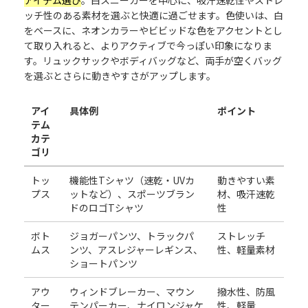
アイテム選び
。白スニーカーを中心に、吸汗速乾性やストレ
ッチ性のある素材を選ぶと快適に過ごせます。色使いは、白
をベースに、ネオンカラーやビビッドな色をアクセントとし
て取り入れると、よりアクティブで今っぽい印象になりま
す。リュックサックやボディバッグなど、両手が空くバッグ
を選ぶとさらに動きやすさがアップします。
アイ
具体例
ポイント
テム
カテ
ゴリ
トッ
機能性Tシャツ（速乾・UVカ
動きやすい素
プス
ットなど）、スポーツブラン
材、吸汗速乾
ドのロゴTシャツ
性
ボト
ジョガーパンツ、トラックパ
ストレッチ
ムス
ンツ、アスレジャーレギンス、
性、軽量素材
ショートパンツ
アウ
ウィンドブレーカー、マウン
撥水性、防風
ター
テンパーカー、ナイロンジャケ
性、軽量