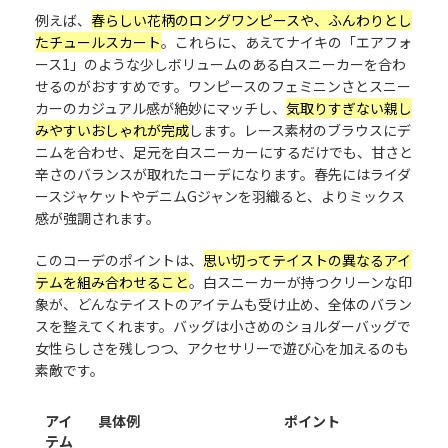
例えば、
春らしい花柄のロングワンピースや、ふんわりとし
たチュールスカート
。これらに、あえてナイキの「エアフォ
ース1」のような少しボリュームのある白スニーカーを合わ
せるのがおすすめです。ワンピースのフェミニンさとスニー
カーのカジュアル感が絶妙にマッチし、
気取りすぎない親し
みやすいおしゃれが完成
します。レース素材のブラウスにデ
ニムを合わせ、足元を白スニーカーにするだけでも、甘さと
辛さのバランスが取れたコーデになります。春先にはライダ
ースジャケットやデニムGジャンを羽織ると、よりミックス
感が強調されます。
このコーデのポイントは、
思い切ってテイストの異なるアイ
テムを組み合わせること
。白スニーカーが持つクリーンな印
象が、どんなテイストのアイテムも受け止め、全体のバラン
スを整えてくれます。バッグは小さめのショルダーバッグで
女性らしさを残しつつ、アクセサリーで遊び心を加えるのも
素敵です。
アイ
具体例
ポイント
テム