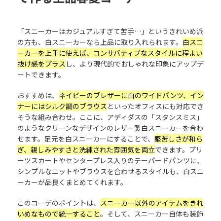
「スニーカーはカジュアルすぎて苦手…」というきれいめ派
の方も、白スニーカーなら上品に取り入れられます。
白スニ
ーカーを上手に使えば、コンサバティブなスタイルに程よい
抜け感をプラス
し、より現代的でおしゃれな印象にアップデ
ートできます。
おすすめは、
ネイビーのブレザーに白のワイドパンツ、イン
ナーにはシルク調のブラウス
といったオフィスにも対応でき
そうな組み合わせ。ここに、アディダスの「スタンスミス」
のようなクリーンなデザインのレザー製白スニーカーを合わ
せます。足元を白スニーカーにすることで、
堅苦しさが和ら
ぎ、親しみやすさと洗練された雰囲気を両立
できます。プリ
ーツスカートやセンタープレス入りのテーパードパンツに、
シンプルなニットやブラウスを合わせるスタイルも、白スニ
ーカーが品良くまとめてくれます。
このコーデのポイントは、
スニーカー以外のアイテムをきれ
いめなもので統一すること
。そして、スニーカー自体も装飾