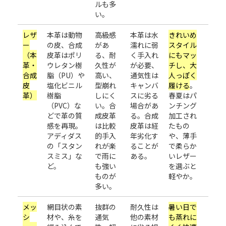
ルも多
い。
レザ
本革は動物
高級感
本革は水
きれいめ
ー
の皮、合成
があ
濡れに弱
スタイル
（本
皮革はポリ
る、耐
く手入れ
にもマッ
革・
ウレタン樹
久性が
が必要、
チし、大
合成
脂（PU）や
高い、
通気性は
人っぽく
皮
塩化ビニル
型崩れ
キャンバ
履ける
。
革）
樹脂
しにく
スに劣る
春夏はパ
（PVC）な
い。合
場合があ
ンチング
どで革の質
成皮革
る。合成
加工され
感を再現。
は比較
皮革は経
たもの
アディダス
的手入
年劣化す
や、薄手
の「スタン
れが楽
ることが
で柔らか
スミス」な
で雨に
ある。
いレザー
ど。
も強い
を選ぶと
ものが
軽やか。
多い。
メッ
網目状の素
抜群の
耐久性は
暑い日で
シ
材や、糸を
通気
他の素材
も蒸れに