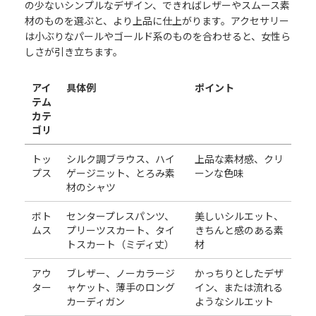
の少ないシンプルなデザイン、できればレザーやスムース素
材のものを選ぶと、より上品に仕上がります。アクセサリー
は小ぶりなパールやゴールド系のものを合わせると、女性ら
しさが引き立ちます。
アイ
具体例
ポイント
テム
カテ
ゴリ
トッ
シルク調ブラウス、ハイ
上品な素材感、クリ
プス
ゲージニット、とろみ素
ーンな色味
材のシャツ
ボト
センタープレスパンツ、
美しいシルエット、
ムス
プリーツスカート、タイ
きちんと感のある素
トスカート（ミディ丈）
材
アウ
ブレザー、ノーカラージ
かっちりとしたデザ
ター
ャケット、薄手のロング
イン、または流れる
カーディガン
ようなシルエット