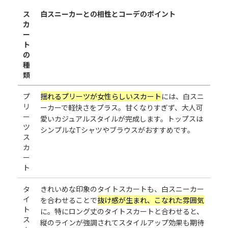
ス
白スニーカーとの相性とコーデのポイント
カ
ー
ト
の
種
類
プ
揺れるプリーツが女性らしいスカート
には、白スニ
リ
ーカーで軽快さをプラス。甘くなりすぎず、大人可
ー
愛いカジュアルスタイルが完成します。トップスは
ツ
シンプルなTシャツやブラウスがおすすめです。
ス
カ
ー
ト
タ
きれいめな印象のタイトスカートも、白スニーカー
イ
を合わせることで
抜け感が生まれ、こなれた雰囲気
ト
に。特にロング丈のタイトスカートと合わせると、
ス
縦のラインが強調されてスタイルアップ効果も期待