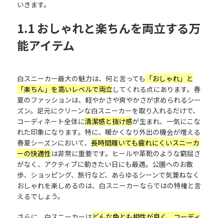
いきます。
1.1 おしゃれと楽ちんを両立する万
能アイテム
白スニーカー最大の魅力は、何と言っても
「おしゃれ」と
「楽ちん」を高いレベルで両立
してくれる点にあります。春
夏のファッションは、軽やかさや爽やかさが求められるシー
ズン。足元にクリーンな白スニーカーを取り入れるだけで、
コーディネート全体に
清潔感と抜け感
が生まれ、一気にこな
れた印象になります。特に、暖かくなり外出の機会が増える
春夏シーズンにおいて、
長時間履いても疲れにくいスニーカ
ーの快適性
は非常に重要です。ヒールや革靴のような窮屈さ
がなく、アクティブに動きたい日にも最適。公園へのお散
歩、ショッピング、旅行など、あらゆるシーンで気兼ねなく
おしゃれを楽しめるのは、白スニーカーならではの特権と言
えるでしょう。
さらに、白スニーカーは
どんな色とも相性が良く、コーディ