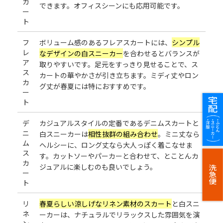
カ
できます。オフィスシーンにも応用可能です。
ー
ト
フ
ボリューム感のあるフレアスカートには、
シンプル
レ
なデザインの白スニーカー
を合わせるとバランスが
ア
取りやすいです。足元をすっきり見せることで、ス
ス
カートの華やかさが引き立ちます。ミディ丈やロン
カ
グ丈が春夏には特におすすめです。
ー
ト
デ
カジュアルスタイルの定番であるデニムスカートと
ニ
白スニーカーは
相性抜群の組み合わせ
。ミニ丈なら
ム
ヘルシーに、ロング丈なら大人っぽく着こなせま
ス
す。カットソーやパーカーと合わせて、とことんカ
カ
ジュアルに楽しむのも良いでしょう。
ー
ト
リ
春夏らしい涼しげなリネン素材のスカート
と白スニ
ネ
ーカーは、ナチュラルでリラックスした雰囲気を演