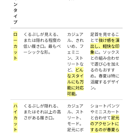
ン
タ
イ
プ
ロ
くるぶしが見える、
カジュア
足首を見せるこ
ー
または隠れる程度の
ル、きれ
とで
抜け感を演
カ
低い履き口。最もベ
いめ、フ
出し、軽快な印
ッ
ーシックな形。
ェミニ
象
に。ソックス
ト
ン、スト
との組み合わせ
リートな
で遊び心を加え
ど、
どん
るのもおすす
なスタイ
め。春夏は特に
ルにも万
活躍するデザイ
能に対応
ン。
可能
。
ハ
くるぶしが隠れる、
カジュア
ショートパンツ
イ
またはそれ以上の高
ル、スト
やミニスカート
カ
さがある履き口。
リート、
と合わせて
足元
ッ
モード。
のアクセントに
ト
足元にボ
するのが春夏ら