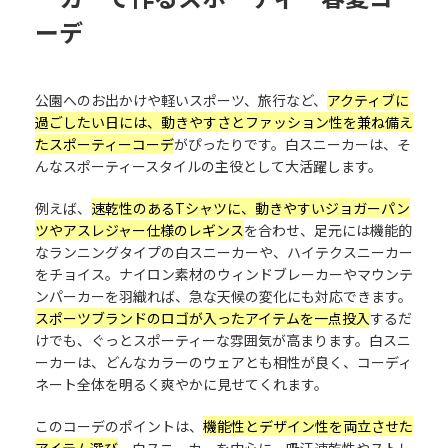
ーデ
公園へのお出かけや軽いスポーツ、旅行など、
アクティブに
過ごしたい日には、動きやすさとファッション性を兼ね備え
たスポーティーコーデ
がぴったりです。白スニーカーは、そ
んなスポーティースタイルの主役として大活躍します。
例えば、
速乾性のあるTシャツに、動きやすいジョガーパン
ツやアスレジャー仕様のレギンス
を合わせ、足元には機能的
なランニングタイプの白スニーカーや、ハイテクスニーカー
をチョイス。ナイロン素材のウィンドブレーカーやマウンテ
ンパーカーを羽織れば、急な天候の変化にも対応できます。
スポーツブランドのロゴが入ったアイテムを一点投入
するだ
けでも、ぐっとスポーティーな雰囲気が高まります。白スニ
ーカーは、どんなカラーのウェアとも相性が良く、コーディ
ネート全体を明るく爽やかに見せてくれます。
このコーデのポイントは、
機能性とデザイン性を両立させた