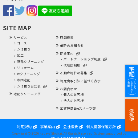
SITE MAP
サービス
店舗検索
コース
最新のお知らせ
シミ抜き
開業案内
加工
パートナーショップ制度
特殊クリーニング
代理店制度
リフォーム
不動産物件の募集
Wクリーニング
布団宅配
特定商取引法に基づく表示
シミ抜き目安表
お問合わせ
宅配クリーニング
個人のお客様
法人のお客様
加賀屋商会eスポーツ部
利用規約
事業案内
会社概要
個人情報保護方針
Copyright © 2026 Kagaya Shokai. All Rights Reserved.
System supported by
tsukurun corporation.