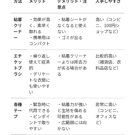
方法
メリット
デメリット・注
入手しやすさ
意点
粘着
・効果が高
・粘着シートが
高い（コンビ
クリ
く、素早く
なくなると使え
ニ、100円シ
ーナ
取れる
ない
ョップなど）
ー
・携帯用は
・ゴミが出る
コンパクト
エチ
・繰り返し
・粘着クリーナ
比較的高い
ケッ
使えて経済
ーよりは除去力
（雑貨店、衣
トブ
的
が劣る場合があ
料品店など）
ラシ
・デリケー
る
トな衣類に
も使いやす
い
各種
・緊急時に
・粘着力が強い
非常に高い
テー
代用できる
と生地を傷める
（コンビニ、
プ
・ピンポイ
可能性がある
オフィスな
ントで取り
・広範囲には向
ど）
やすい
かない