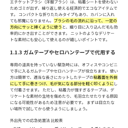
エチケットブラシ（洋服ブラシ）は、粘着シートを使わない
ためゴミが出ず、繰り返し使える経済的でエコなアイテムで
す。 コンパクトな折りたたみタイプもあり、カバンに入れ
ても邪魔になりません。
ブラシの毛の流れに沿って、一定の
方向にサッと掃くように使う
と、織り目に入り込んだ毛も効
率的にかき出すことができます。 ニットのようなデリケー
トな素材にも安心して使えるのが嬉しいポイントです。
1.1.3 ガムテープやセロハンテープで代用する
専用の道具を持っていない緊急時には、オフィスやコンビニ
で手に入るガムテープやセロハンテープが役立ちます。 使い
方は簡単で、適当な長さにカットしたテープの
粘着面を外側
にして手に巻きつけ、毛が気になる部分を軽く叩くように
し
て付着させます。 ただし、粘着力が強すぎるテープは、デ
リケートな素材の生地を傷めたり、毛羽立たせたりする原因
になる可能性があるため注意が必要です。 まずは目立たな
い場所で試してから使うようにしましょう。
外出先での応急処置法 比較表