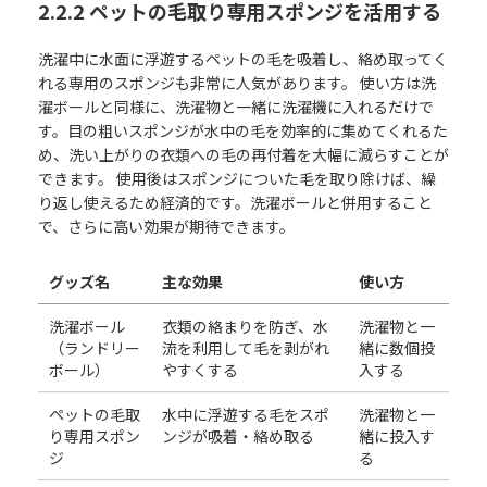
2.2.2 ペットの毛取り専用スポンジを活用する
洗濯中に水面に浮遊するペットの毛を吸着し、絡め取ってく
れる専用のスポンジも非常に人気があります。 使い方は洗
濯ボールと同様に、洗濯物と一緒に洗濯機に入れるだけで
す。目の粗いスポンジが水中の毛を効率的に集めてくれるた
め、洗い上がりの衣類への毛の再付着を大幅に減らすことが
できます。 使用後はスポンジについた毛を取り除けば、繰
り返し使えるため経済的です。洗濯ボールと併用すること
で、さらに高い効果が期待できます。
グッズ名
主な効果
使い方
洗濯ボール
衣類の絡まりを防ぎ、水
洗濯物と一
（ランドリー
流を利用して毛を剥がれ
緒に数個投
ボール）
やすくする
入する
ペットの毛取
水中に浮遊する毛をスポ
洗濯物と一
り専用スポン
ンジが吸着・絡め取る
緒に投入す
ジ
る