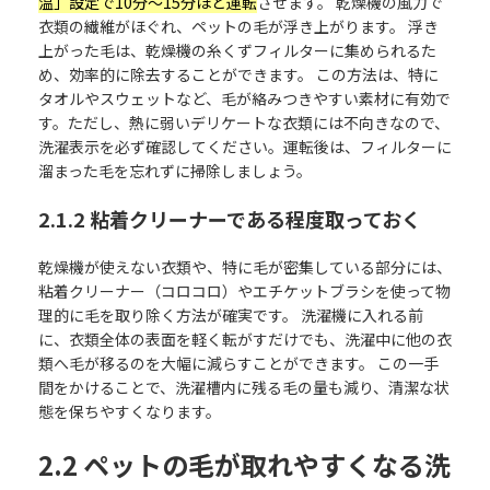
温」設定で10分〜15分ほど運転
させます。 乾燥機の風力で
衣類の繊維がほぐれ、ペットの毛が浮き上がります。 浮き
上がった毛は、乾燥機の糸くずフィルターに集められるた
め、効率的に除去することができます。 この方法は、特に
タオルやスウェットなど、毛が絡みつきやすい素材に有効で
す。ただし、熱に弱いデリケートな衣類には不向きなので、
洗濯表示を必ず確認してください。運転後は、フィルターに
溜まった毛を忘れずに掃除しましょう。
2.1.2 粘着クリーナーである程度取っておく
乾燥機が使えない衣類や、特に毛が密集している部分には、
粘着クリーナー（コロコロ）やエチケットブラシを使って物
理的に毛を取り除く方法が確実です。 洗濯機に入れる前
に、衣類全体の表面を軽く転がすだけでも、洗濯中に他の衣
類へ毛が移るのを大幅に減らすことができます。 この一手
間をかけることで、洗濯槽内に残る毛の量も減り、清潔な状
態を保ちやすくなります。
2.2 ペットの毛が取れやすくなる洗