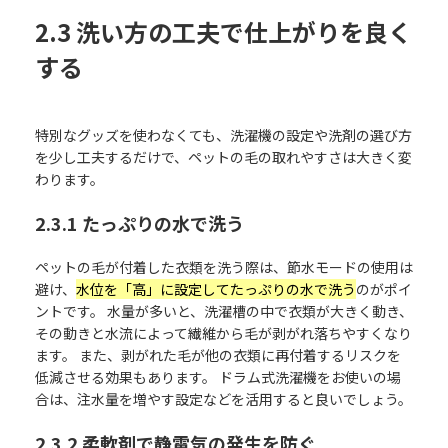
2.3 洗い方の工夫で仕上がりを良く
する
特別なグッズを使わなくても、洗濯機の設定や洗剤の選び方
を少し工夫するだけで、ペットの毛の取れやすさは大きく変
わります。
2.3.1 たっぷりの水で洗う
ペットの毛が付着した衣類を洗う際は、節水モードの使用は
避け、
水位を「高」に設定してたっぷりの水で洗う
のがポイ
ントです。 水量が多いと、洗濯槽の中で衣類が大きく動き、
その動きと水流によって繊維から毛が剥がれ落ちやすくなり
ます。 また、剥がれた毛が他の衣類に再付着するリスクを
低減させる効果もあります。 ドラム式洗濯機をお使いの場
合は、注水量を増やす設定などを活用すると良いでしょう。
2.3.2 柔軟剤で静電気の発生を防ぐ