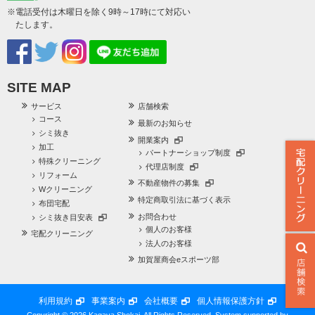
※電話受付は木曜日を除く9時～17時にて対応い
たします。
SITE MAP
サービス
店舗検索
コース
最新のお知らせ
シミ抜き
開業案内
加工
パートナーショップ制度
特殊クリーニング
代理店制度
リフォーム
不動産物件の募集
Wクリーニング
特定商取引法に基づく表示
布団宅配
お問合わせ
シミ抜き目安表
個人のお客様
宅配クリーニング
法人のお客様
加賀屋商会eスポーツ部
利用規約
事業案内
会社概要
個人情報保護方針
Copyright © 2026 Kagaya Shokai. All Rights Reserved.
System supported by