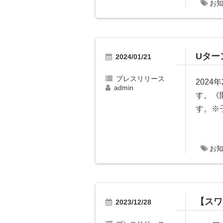
お
Uター
2024/01/21
プレスリリース
202
admin
す。《
す。※子.
お
【スワ
2023/12/28