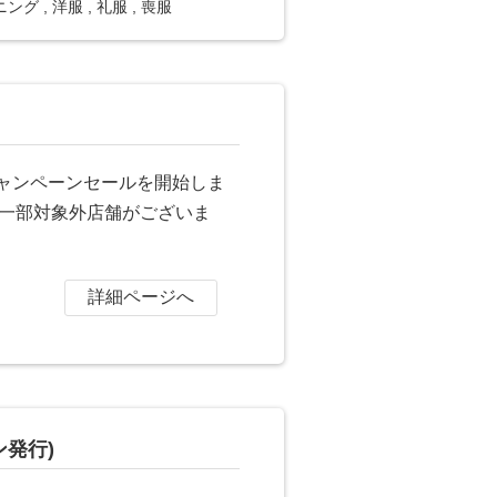
ニング
,
洋服
,
礼服
,
喪服
キャンペーンセールを開始しま
で※一部対象外店舗がございま
詳細ページへ
発行)